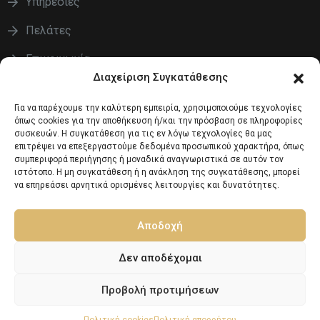
Υπηρεσίες
Πελάτες
Επικοινωνία
Διαχείριση Συγκατάθεσης
ΟΡΟΙ
Για να παρέχουμε την καλύτερη εμπειρία, χρησιμοποιούμε τεχνολογίες
όπως cookies για την αποθήκευση ή/και την πρόσβαση σε πληροφορίες
συσκευών. Η συγκατάθεση για τις εν λόγω τεχνολογίες θα μας
Πολιτική απορρήτου
επιτρέψει να επεξεργαστούμε δεδομένα προσωπικού χαρακτήρα, όπως
συμπεριφορά περιήγησης ή μοναδικά αναγνωριστικά σε αυτόν τον
Πολιτική cookies (ΕΕ)
ιστότοπο. Η μη συγκατάθεση ή η ανάκληση της συγκατάθεσης, μπορεί
να επηρεάσει αρνητικά ορισμένες λειτουργίες και δυνατότητες.
Όροι και προϋποθέσεις
Αποδοχή
Εταιρεία
Υπηρεσίες
Πελάτες
Επικοινωνία
Δεν αποδέχομαι
Προβολή προτιμήσεων
© 2024 • Ανάπτυξη & Σχεδιασμός:
ENTERCITY