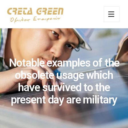
Notable examples of the
obsolete usage which
have survived to the
present day are military